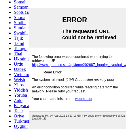
Somali
Samoan
Scots Gaelic
Shona
Sindhi
Sundanese
Swahili
Tajik
Tamil
Telugu
Thai
Ukrainian
Urdu
Uzbek
Vietnamese
Welsh
Xhosa
Yiddish
Yoruba
Zulu
Kinyarwanda
Tatar
Oriya
Turkmen
Uyghur