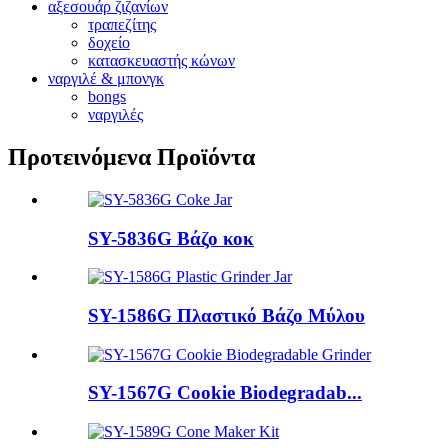
αξεσουάρ ζιζανίων
τραπεζίτης
δοχείο
κατασκευαστής κώνων
ναργιλέ & μπονγκ
bongs
ναργιλές
Προτεινόμενα Προϊόντα
SY-5836G Βάζο κοκ
SY-1586G Πλαστικό Βάζο Μύλου
SY-1567G Cookie Biodegradab...