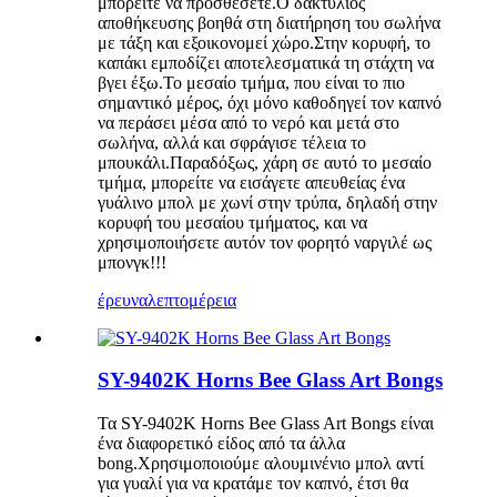
μπορείτε να προσθέσετε.Ο δακτύλιος
αποθήκευσης βοηθά στη διατήρηση του σωλήνα
με τάξη και εξοικονομεί χώρο.Στην κορυφή, το
καπάκι εμποδίζει αποτελεσματικά τη στάχτη να
βγει έξω.Το μεσαίο τμήμα, που είναι το πιο
σημαντικό μέρος, όχι μόνο καθοδηγεί τον καπνό
να περάσει μέσα από το νερό και μετά στο
σωλήνα, αλλά και σφράγισε τέλεια το
μπουκάλι.Παραδόξως, χάρη σε αυτό το μεσαίο
τμήμα, μπορείτε να εισάγετε απευθείας ένα
γυάλινο μπολ με χωνί στην τρύπα, δηλαδή στην
κορυφή του μεσαίου τμήματος, και να
χρησιμοποιήσετε αυτόν τον φορητό ναργιλέ ως
μπονγκ!!!
έρευνα
λεπτομέρεια
SY-9402K Horns Bee Glass Art Bongs
Τα SY-9402K Horns Bee Glass Art Bongs είναι
ένα διαφορετικό είδος από τα άλλα
bong.Χρησιμοποιούμε αλουμινένιο μπολ αντί
για γυαλί για να κρατάμε τον καπνό, έτσι θα