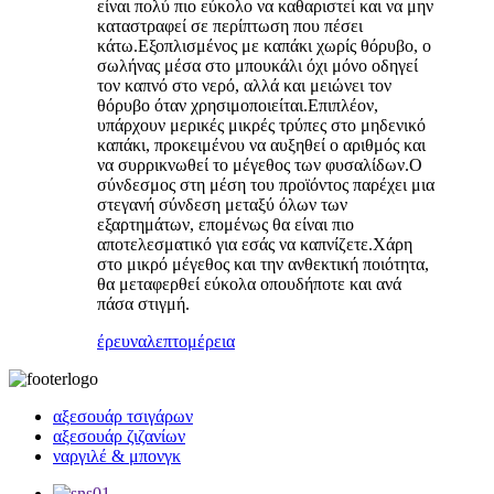
είναι πολύ πιο εύκολο να καθαριστεί και να μην
καταστραφεί σε περίπτωση που πέσει
κάτω.Εξοπλισμένος με καπάκι χωρίς θόρυβο, ο
σωλήνας μέσα στο μπουκάλι όχι μόνο οδηγεί
τον καπνό στο νερό, αλλά και μειώνει τον
θόρυβο όταν χρησιμοποιείται.Επιπλέον,
υπάρχουν μερικές μικρές τρύπες στο μηδενικό
καπάκι, προκειμένου να αυξηθεί ο αριθμός και
να συρρικνωθεί το μέγεθος των φυσαλίδων.Ο
σύνδεσμος στη μέση του προϊόντος παρέχει μια
στεγανή σύνδεση μεταξύ όλων των
εξαρτημάτων, επομένως θα είναι πιο
αποτελεσματικό για εσάς να καπνίζετε.Χάρη
στο μικρό μέγεθος και την ανθεκτική ποιότητα,
θα μεταφερθεί εύκολα οπουδήποτε και ανά
πάσα στιγμή.
έρευνα
λεπτομέρεια
αξεσουάρ τσιγάρων
αξεσουάρ ζιζανίων
ναργιλέ & μπονγκ