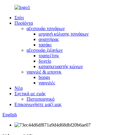
Σπίτι
Προϊόντα
αξεσουάρ τσιγάρων
μηχανή κύλισης τσιγάρων
αναπτήρας
τασάκι
αξεσουάρ ζιζανίων
τραπεζίτης
δοχείο
κατασκευαστής κώνων
ναργιλέ & μπονγκ
bongs
ναργιλές
Νέα
Σχετικά με εμάς
Πιστοποιητικό
Επικοινωνήστε μαζί μας
English