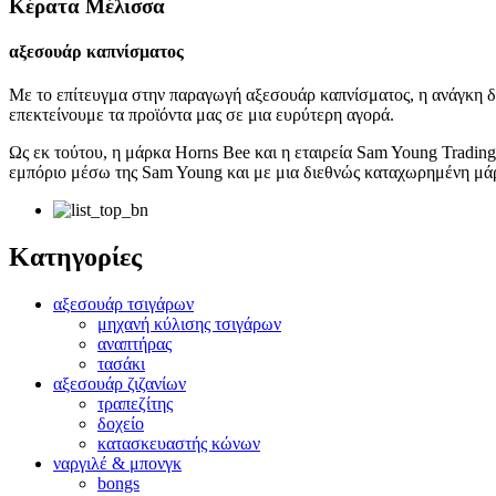
Κέρατα Μέλισσα
αξεσουάρ καπνίσματος
Με το επίτευγμα στην παραγωγή αξεσουάρ καπνίσματος, η ανάγκη δι
επεκτείνουμε τα προϊόντα μας σε μια ευρύτερη αγορά.
Ως εκ τούτου, η μάρκα Horns Bee και η εταιρεία Sam Young Tradin
εμπόριο μέσω της Sam Young και με μια διεθνώς καταχωρημένη μάρ
Κατηγορίες
αξεσουάρ τσιγάρων
μηχανή κύλισης τσιγάρων
αναπτήρας
τασάκι
αξεσουάρ ζιζανίων
τραπεζίτης
δοχείο
κατασκευαστής κώνων
ναργιλέ & μπονγκ
bongs