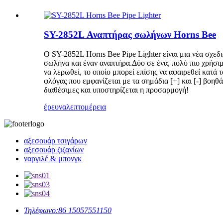
SY-2852L Αναπτήρας σωλήνων Horns Bee
Ο SY-2852L Horns Bee Pipe Lighter είναι μια νέα σχεδ
σωλήνα και έναν αναπτήρα.Δύο σε ένα, πολύ πιο χρήσι
να λερωθεί, το οποίο μπορεί επίσης να αφαιρεθεί κατά
φλόγας που εμφανίζεται με τα σημάδια [+] και [-] βοηθ
διαθέσιμες και υποστηρίζεται η προσαρμογή!
έρευνα
λεπτομέρεια
αξεσουάρ τσιγάρων
αξεσουάρ ζιζανίων
ναργιλέ & μπονγκ
Τηλέφωνο:
86 15057551150