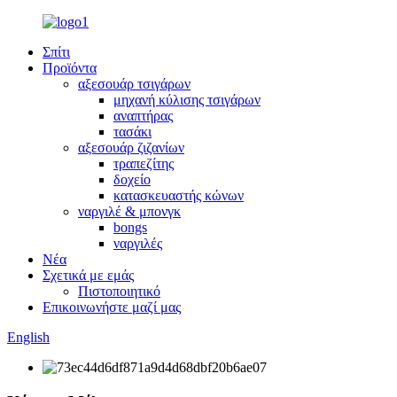
Σπίτι
Προϊόντα
αξεσουάρ τσιγάρων
μηχανή κύλισης τσιγάρων
αναπτήρας
τασάκι
αξεσουάρ ζιζανίων
τραπεζίτης
δοχείο
κατασκευαστής κώνων
ναργιλέ & μπονγκ
bongs
ναργιλές
Νέα
Σχετικά με εμάς
Πιστοποιητικό
Επικοινωνήστε μαζί μας
English