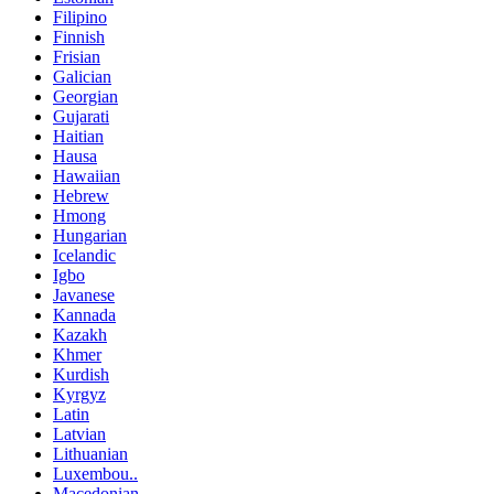
Filipino
Finnish
Frisian
Galician
Georgian
Gujarati
Haitian
Hausa
Hawaiian
Hebrew
Hmong
Hungarian
Icelandic
Igbo
Javanese
Kannada
Kazakh
Khmer
Kurdish
Kyrgyz
Latin
Latvian
Lithuanian
Luxembou..
Macedonian