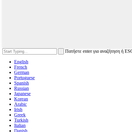
Πατήστε enter για αναζήτηση ή ESC
English
French
German
Portuguese
Spanish
Russian
Japanese
Korean
Arabic
Irish
Greek
Turkish
Italian
Danish