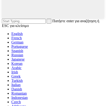
Πατήστε enter για αναζήτηση ή
ESC για κλείσιμο
English
French
German
Portuguese
Spanish
Russian
Japanese
Korean
Arabic
Irish
Greek
Turkish
Italian
Danish
Romanian
Indonesian
Czech