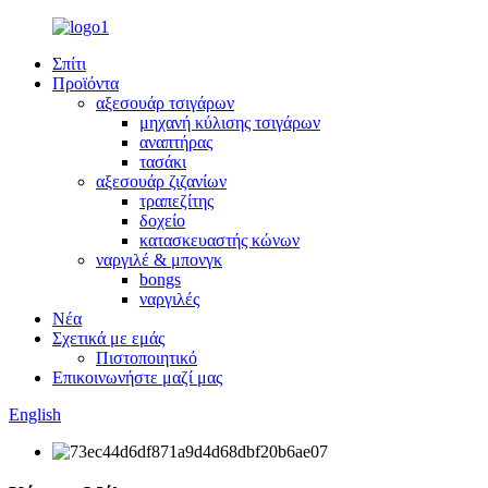
Σπίτι
Προϊόντα
αξεσουάρ τσιγάρων
μηχανή κύλισης τσιγάρων
αναπτήρας
τασάκι
αξεσουάρ ζιζανίων
τραπεζίτης
δοχείο
κατασκευαστής κώνων
ναργιλέ & μπονγκ
bongs
ναργιλές
Νέα
Σχετικά με εμάς
Πιστοποιητικό
Επικοινωνήστε μαζί μας
English