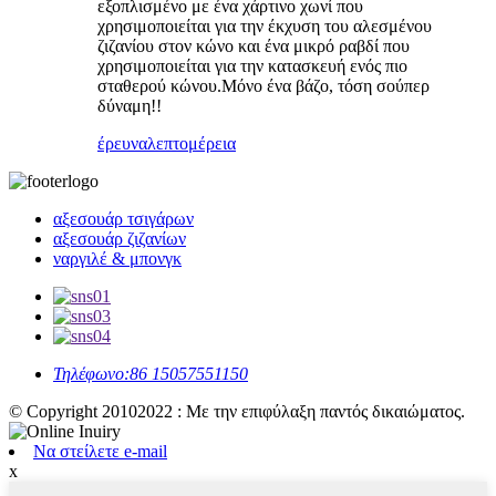
εξοπλισμένο με ένα χάρτινο χωνί που
χρησιμοποιείται για την έκχυση του αλεσμένου
ζιζανίου στον κώνο και ένα μικρό ραβδί που
χρησιμοποιείται για την κατασκευή ενός πιο
σταθερού κώνου.Μόνο ένα βάζο, τόση σούπερ
δύναμη!!
έρευνα
λεπτομέρεια
αξεσουάρ τσιγάρων
αξεσουάρ ζιζανίων
ναργιλέ & μπονγκ
Τηλέφωνο:
86 15057551150
© Copyright 20102022 : Με την επιφύλαξη παντός δικαιώματος.
Να στείλετε e-mail
x