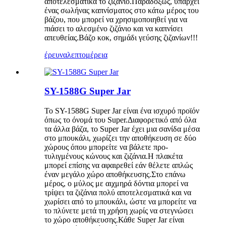
αποτελεσματικά το ζιζάνιο.Παραδόξως, υπάρχει
ένας σωλήνας καπνίσματος στο κάτω μέρος του
βάζου, που μπορεί να χρησιμοποιηθεί για να
πιάσει το αλεσμένο ζιζάνιο και να καπνίσει
απευθείας.Βάζο κοκ, σημάδι γεύσης ζιζανίων!!!
έρευνα
λεπτομέρεια
SY-1588G Super Jar
Το SY-1588G Super Jar είναι ένα ισχυρό προϊόν
όπως το όνομά του Super.Διαφορετικό από όλα
τα άλλα βάζα, το Super Jar έχει μια σανίδα μέσα
στο μπουκάλι, χωρίζει την αποθήκευση σε δύο
χώρους όπου μπορείτε να βάλετε προ-
τυλιγμένους κώνους και ζιζάνια.Η πλακέτα
μπορεί επίσης να αφαιρεθεί εάν θέλετε απλώς
έναν μεγάλο χώρο αποθήκευσης.Στο επάνω
μέρος, ο μύλος με αιχμηρά δόντια μπορεί να
τρίψει τα ζιζάνια πολύ αποτελεσματικά και να
χωρίσει από το μπουκάλι, ώστε να μπορείτε να
το πλύνετε μετά τη χρήση χωρίς να στεγνώσει
το χώρο αποθήκευσης.Κάθε Super Jar είναι