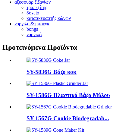
αξεσουάρ ζιζανίων
τραπεζίτης
δοχείο
κατασκευαστής κώνων
ναργιλέ & μπονγκ
bongs
ναργιλές
Προτεινόμενα Προϊόντα
SY-5836G Βάζο κοκ
SY-1586G Πλαστικό Βάζο Μύλου
SY-1567G Cookie Biodegradab...