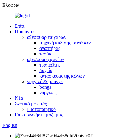
Ελαφριά
Σπίτι
Προϊόντα
αξεσουάρ τσιγάρων
μηχανή κύλισης τσιγάρων
αναπτήρας
τασάκι
αξεσουάρ ζιζανίων
τραπεζίτης
δοχείο
κατασκευαστής κώνων
ναργιλέ & μπονγκ
bongs
ναργιλές
Νέα
Σχετικά με εμάς
Πιστοποιητικό
Επικοινωνήστε μαζί μας
English