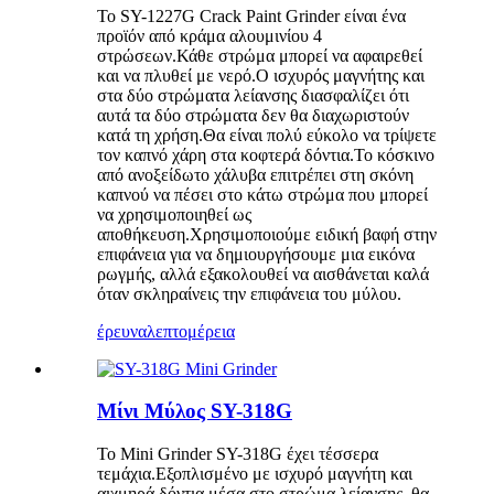
Το SY-1227G Crack Paint Grinder είναι ένα
προϊόν από κράμα αλουμινίου 4
στρώσεων.Κάθε στρώμα μπορεί να αφαιρεθεί
και να πλυθεί με νερό.Ο ισχυρός μαγνήτης και
στα δύο στρώματα λείανσης διασφαλίζει ότι
αυτά τα δύο στρώματα δεν θα διαχωριστούν
κατά τη χρήση.Θα είναι πολύ εύκολο να τρίψετε
τον καπνό χάρη στα κοφτερά δόντια.Το κόσκινο
από ανοξείδωτο χάλυβα επιτρέπει στη σκόνη
καπνού να πέσει στο κάτω στρώμα που μπορεί
να χρησιμοποιηθεί ως
αποθήκευση.Χρησιμοποιούμε ειδική βαφή στην
επιφάνεια για να δημιουργήσουμε μια εικόνα
ρωγμής, αλλά εξακολουθεί να αισθάνεται καλά
όταν σκληραίνεις την επιφάνεια του μύλου.
έρευνα
λεπτομέρεια
Μίνι Μύλος SY-318G
Το Mini Grinder SY-318G έχει τέσσερα
τεμάχια.Εξοπλισμένο με ισχυρό μαγνήτη και
αιχμηρά δόντια μέσα στο στρώμα λείανσης, θα