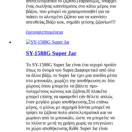
αποτελεσματικά το ζιζάνιο.Παραδόξως, υπάρχει
ένας σωλήνας καπνίσματος στο κάτω μέρος του
βάζου, που μπορεί να χρησιμοποιηθεί για να
πιάσει το αλεσμένο ζιζάνιο και να καπνίσει
απευθείας.Βάζο κοκ, σημάδι γεύσης ζιζανίων!!!
έρευνα
λεπτομέρεια
SY-1588G Super Jar
Το SY-1588G Super Jar είναι ένα ισχυρό προϊόν
όπως το όνομά του Super.Διαφορετικό από όλα
τα άλλα βάζα, το Super Jar έχει μια σανίδα μέσα
στο μπουκάλι, χωρίζει την αποθήκευση σε δύο
χώρους όπου μπορείτε να βάλετε προ-
τυλιγμένους κώνους και ζιζάνια.Η πλακέτα
μπορεί επίσης να αφαιρεθεί εάν θέλετε απλώς
έναν μεγάλο χώρο αποθήκευσης.Στο επάνω
μέρος, ο μύλος με αιχμηρά δόντια μπορεί να
τρίψει τα ζιζάνια πολύ αποτελεσματικά και να
χωρίσει από το μπουκάλι, ώστε να μπορείτε να
το πλύνετε μετά τη χρήση χωρίς να στεγνώσει
το χώρο αποθήκευσης.Κάθε Super Jar είναι