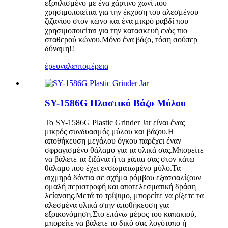
εξοπλισμένο με ένα χάρτινο χωνί που
χρησιμοποιείται για την έκχυση του αλεσμένου
ζιζανίου στον κώνο και ένα μικρό ραβδί που
χρησιμοποιείται για την κατασκευή ενός πιο
σταθερού κώνου.Μόνο ένα βάζο, τόση σούπερ
δύναμη!!
έρευνα
λεπτομέρεια
SY-1586G Πλαστικό Βάζο Μύλου
Το SY-1586G Plastic Grinder Jar είναι ένας
μικρός συνδυασμός μύλου και βάζου.Η
αποθήκευση μεγάλου όγκου παρέχει έναν
σφραγισμένο θάλαμο για τα υλικά σας.Μπορείτε
να βάλετε τα ζιζάνια ή τα χάπια σας στον κάτω
θάλαμο που έχει ενσωματωμένο μύλο.Τα
αιχμηρά δόντια σε σχήμα ρόμβου εξασφαλίζουν
ομαλή περιστροφή και αποτελεσματική δράση
λείανσης.Μετά το τρίψιμο, μπορείτε να ρίξετε τα
αλεσμένα υλικά στην αποθήκευση για
εξοικονόμηση.Στο επάνω μέρος του καπακιού,
μπορείτε να βάλετε το δικό σας λογότυπο ή