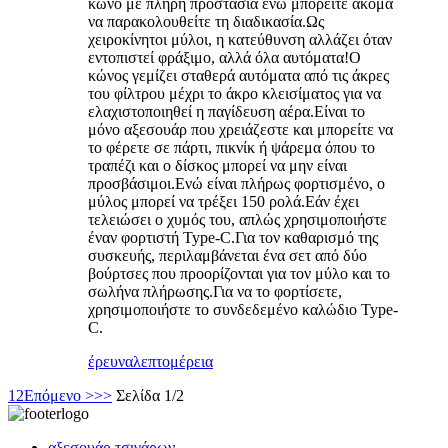
κώνο με πλήρη προστασία ενώ μπορείτε ακόμα
να παρακολουθείτε τη διαδικασία.Ως
χειροκίνητοι μύλοι, η κατεύθυνση αλλάζει όταν
εντοπιστεί φράξιμο, αλλά όλα αυτόματα!Ο
κώνος γεμίζει σταθερά αυτόματα από τις άκρες
του φίλτρου μέχρι το άκρο κλεισίματος για να
ελαχιστοποιηθεί η παγίδευση αέρα.Είναι το
μόνο αξεσουάρ που χρειάζεστε και μπορείτε να
το φέρετε σε πάρτι, πικνίκ ή ψάρεμα όπου το
τραπέζι και ο δίσκος μπορεί να μην είναι
προσβάσιμοι.Ενώ είναι πλήρως φορτισμένο, ο
μύλος μπορεί να τρέξει 150 ρολά.Εάν έχει
τελειώσει ο χυμός του, απλώς χρησιμοποιήστε
έναν φορτιστή Type-C.Για τον καθαρισμό της
συσκευής, περιλαμβάνεται ένα σετ από δύο
βούρτσες που προορίζονται για τον μύλο και το
σωλήνα πλήρωσης.Για να το φορτίσετε,
χρησιμοποιήστε το συνδεδεμένο καλώδιο Type-
C.
έρευνα
λεπτομέρεια
1
2
Επόμενο >
>>
Σελίδα 1/2
αξεσουάρ τσιγάρων