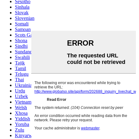
Sesotho
Sinhala
Slovak
Slovenian
Somali
Samoan
Scots Gaelic
Shona
Sindhi
Sundanese
Swahili
Tajik
Tamil
Telugu
Thai
Ukrainian
Urdu
Uzbek
Vietnamese
Welsh
Xhosa
Yiddish
Yoruba
Zulu
Kinyarwanda