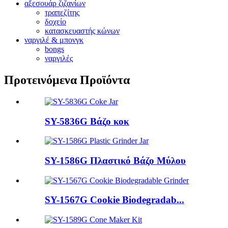
αξεσουάρ ζιζανίων
τραπεζίτης
δοχείο
κατασκευαστής κώνων
ναργιλέ & μπονγκ
bongs
ναργιλές
Προτεινόμενα Προϊόντα
SY-5836G Βάζο κοκ
SY-1586G Πλαστικό Βάζο Μύλου
SY-1567G Cookie Biodegradab...