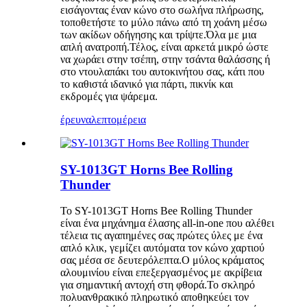
εισάγοντας έναν κώνο στο σωλήνα πλήρωσης,
τοποθετήστε το μύλο πάνω από τη χοάνη μέσω
των ακίδων οδήγησης και τρίψτε.Όλα με μια
απλή ανατροπή.Τέλος, είναι αρκετά μικρό ώστε
να χωράει στην τσέπη, στην τσάντα θαλάσσης ή
στο ντουλαπάκι του αυτοκινήτου σας, κάτι που
το καθιστά ιδανικό για πάρτι, πικνίκ και
εκδρομές για ψάρεμα.
έρευνα
λεπτομέρεια
SY-1013GT Horns Bee Rolling
Thunder
Το SY-1013GT Horns Bee Rolling Thunder
είναι ένα μηχάνημα έλασης all-in-one που αλέθει
τέλεια τις αγαπημένες σας πρώτες ύλες με ένα
απλό κλικ, γεμίζει αυτόματα τον κώνο χαρτιού
σας μέσα σε δευτερόλεπτα.Ο μύλος κράματος
αλουμινίου είναι επεξεργασμένος με ακρίβεια
για σημαντική αντοχή στη φθορά.Το σκληρό
πολυανθρακικό πληρωτικό αποθηκεύει τον