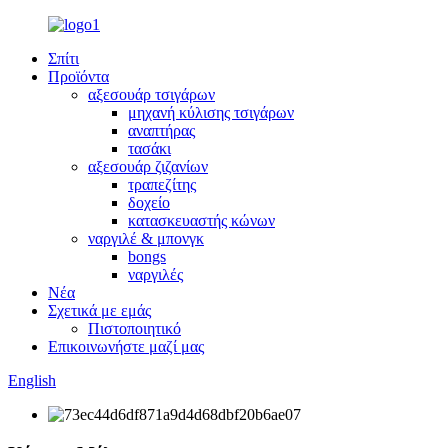
Σπίτι
Προϊόντα
αξεσουάρ τσιγάρων
μηχανή κύλισης τσιγάρων
αναπτήρας
τασάκι
αξεσουάρ ζιζανίων
τραπεζίτης
δοχείο
κατασκευαστής κώνων
ναργιλέ & μπονγκ
bongs
ναργιλές
Νέα
Σχετικά με εμάς
Πιστοποιητικό
Επικοινωνήστε μαζί μας
English