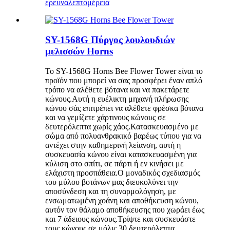
έρευνα
λεπτομέρεια
SY-1568G Πύργος λουλουδιών
μελισσών Horns
Το SY-1568G Horns Bee Flower Tower είναι το
προϊόν που μπορεί να σας προσφέρει έναν απλό
τρόπο να αλέθετε βότανα και να πακετάρετε
κώνους.Αυτή η ευέλικτη μηχανή πλήρωσης
κώνου σάς επιτρέπει να αλέθετε φρέσκα βότανα
και να γεμίζετε χάρτινους κώνους σε
δευτερόλεπτα χωρίς χάος.Κατασκευασμένο με
σώμα από πολυανθρακικό βαρέως τύπου για να
αντέχει στην καθημερινή λείανση, αυτή η
συσκευασία κώνου είναι κατασκευασμένη για
κύλιση στο σπίτι, σε πάρτι ή εν κινήσει με
ελάχιστη προσπάθεια.Ο μοναδικός σχεδιασμός
του μύλου βοτάνων μας διευκολύνει την
αποσύνδεση και τη συναρμολόγηση, με
ενσωματωμένη χοάνη και αποθήκευση κώνου,
αυτόν τον θάλαμο αποθήκευσης που χωράει έως
και 7 άδειους κώνους.Τρίψτε και συσκευάστε
τους κώνους σε μόλις 30 δευτερόλεπτα,